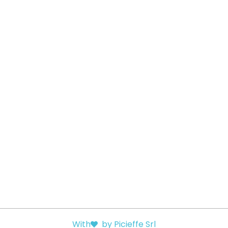
Vai al Tour
With
by Picieffe Srl